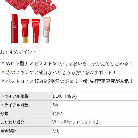
おすすめポイント！
Wヒト型ナノセラミド
※1
がうるおいを、かかえてとどめる！
赤のスキンケア成分が
ハリとうるおいをWサポート！
ベストコスメ47冠
※2
受賞の
ジェリー状"先行"美容液が人気！
トライアル価格
1,100円
(税込)
トライアル点数
5点
分類
化粧品
こだわり成分
Wヒト型ナノセラミド※1
返金保証
なし