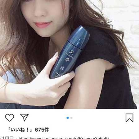
引用元：https://www.instagram.com/p/BpIqww3n6oK/