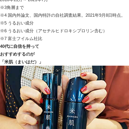
※3角層まで
※4 国内外論文、国内特許の自社調査結果。2021年9月8日時点。
※5 うるおい成分
※6 うるおい成分（アセチルヒドロキシプロリン含む）
※7 富士フイルム社比
40代に自信を持って
おすすめするのが
「米肌
（まいはだ）
」