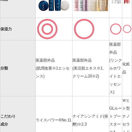
保湿力
医薬部
外品
医薬部外品
医薬部外品
(リンク
化粧
分類
(肌潤改善
※1
エッセ
(美活肌エキス
※1
、
ルホワ
品
ンス)
クリーム20
※2
)
イトエ
ッセン
ス)
Ｗヒ
GLルー
ト型
こだわり
ナイアシンアミド(発
トブー
ナノ
ライスパワー®No.11
成分
酵)
※2,3
スター
セラ