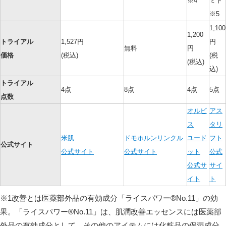
※4
ミド
※5
1,100
1,200
トライアル
1,527円
円
無料
円
価格
(税込)
(税
(税込)
込)
トライアル
4点
8点
4点
5点
点数
オルビ
アス
ス
タリ
米肌
ドモホルンリンクル
ユード
フト
公式サイト
公式サイト
公式サイト
ット
公式
公式サ
サイ
イト
ト
※1改善とは医薬部外品の有効成分「ライスパワー®No.11」の効
果。「ライスパワー®No.11」は、肌潤改善エッセンスには医薬部
外品の有効成分として、その他のアイテムには化粧品の保湿成分