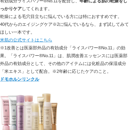
有効成分ライスパワー®No.11を配合
し、
年齢による肌の乾燥をし
っかりケア
してくれます。
乾燥による毛穴目立ち
に悩んでいる方には特におすすめです。
40代からのエイジングケア
※2
に悩んでいるなら、まず試してみて
ほしい一本です。
米肌の公式サイトはこちら
※1改善とは医薬部外品の有効成分「ライスパワー®No.11」の効
果。「ライスパワー®No.11」は、肌潤改善エッセンスには医薬部
外品の有効成分として、その他のアイテムには化粧品の保湿成分
「米エキス」として配合。※2年齢に応じたケアのこと。
ドモホルンリンクル