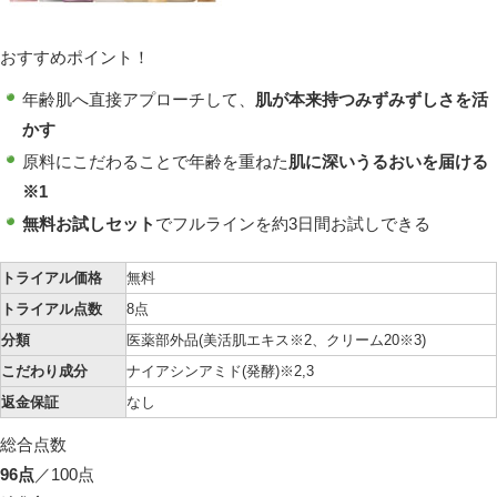
おすすめポイント！
年齢肌へ直接アプローチして、
肌が本来持つみずみずしさを活
かす
原料にこだわることで年齢を重ねた
肌に深いうるおいを届ける
※1
無料お試しセット
でフルラインを約3日間お試しできる
トライアル価格
無料
トライアル点数
8点
分類
医薬部外品(美活肌エキス
※2
、クリーム20
※3
)
こだわり成分
ナイアシンアミド(発酵)
※2,3
返金保証
なし
総合点数
96点
／100点