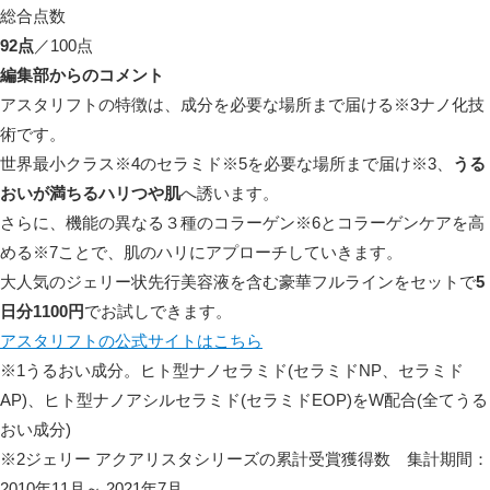
総合点数
92点
／100点
編集部からのコメント
アスタリフトの特徴は、
成分を必要な場所まで届ける
※3
ナノ化技
術です。
世界最小クラス
※4
のセラミド
※5
を必要な場所まで届け
※3
、
うる
おいが満ちるハリつや肌
へ誘います。
さらに、機能の異なる３種のコラーゲン
※6
とコラーゲンケアを高
める
※7
ことで、
肌のハリにアプローチしていきます。
大人気のジェリー状先行美容液を含む豪華フルラインをセットで
5
日分1100円
でお試しできます。
アスタリフトの公式サイトはこちら
※1うるおい成分。ヒト型ナノセラミド(セラミドNP、セラミド
AP)、ヒト型ナノアシルセラミド(セラミドEOP)をW配合(全てうる
おい成分)
※2ジェリー アクアリスタシリーズの累計受賞獲得数 集計期間：
2010年11月～ 2021年7月