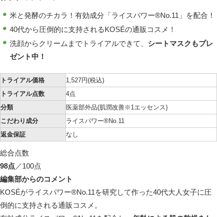
米と発酵のチカラ！
有効成分「ライスパワー®No.11」を配合！
40代から圧倒的に支持される
KOSÉの通販コスメ！
洗顔からクリームまでトライアルできて、
シートマスクもプレ
ゼント中！
トライアル価格
1,527円
(税込)
トライアル点数
4点
分類
医薬部外品(肌潤改善
※1
エッセンス)
こだわり成分
ライスパワー®No.11
返金保証
なし
総合点数
98点
／100点
編集部からのコメント
KOSÉがライスパワー®No.11を研究して作った
40代大人女子に圧
倒的に支持される通販コスメ。